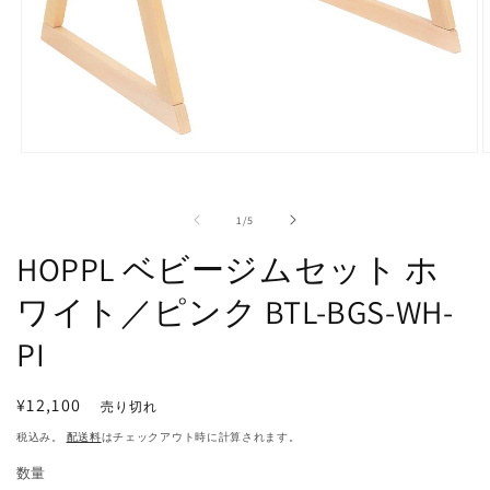
モ
ー
ダ
の
ル
1
/
5
で
HOPPL ベビージムセット ホ
メ
デ
ワイト／ピンク BTL-BGS-WH-
ィ
ア
(1)
(
PI
を
開
く
通
¥12,100
売り切れ
常
税込み。
配送料
はチェックアウト時に計算されます。
価
数量
格