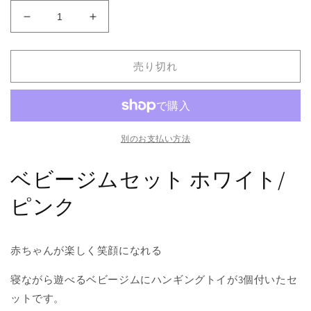
HOPPL
HOPPL
ベ
ベ
ビ
ビ
売り切れ
ー
ー
ジ
ジ
ム
ム
セ
セ
ッ
ッ
別のお支払い方法
ト
ト
ホ
ホ
ベビージムセット ホワイト/
ワ
ワ
ピンク
イ
イ
ト
ト
／
／
赤ちゃんが楽しく笑顔になれる
ピ
ピ
ン
ン
寝ながら遊べるベビージムにハンギングトイが3個付いたセ
ク
ク
ットです。
BTL-
BTL-