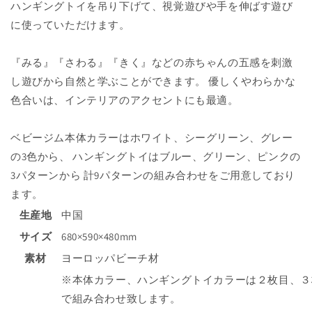
ハンギングトイを吊り下げて、視覚遊びや手を伸ばす遊び
BGS-
BGS-
WH-
WH-
に使っていただけます。
PI
PI
の
の
『みる』『さわる』『きく』などの赤ちゃんの五感を刺激
数
数
し遊びから自然と学ぶことができます。 優しくやわらかな
量
量
色合いは、インテリアのアクセントにも最適。
を
を
減
増
ら
や
ベビージム本体カラーはホワイト、シーグリーン、グレー
す
す
の3色から、 ハンギングトイはブルー、グリーン、ピンクの
3パターンから 計9パターンの組み合わせをご用意しており
ます。
生産地
中国
サイズ
680×590×480mm
素材
ヨーロッパビーチ材
※本体カラー、ハンギングトイカラーは２枚目、３
で組み合わせ致します。