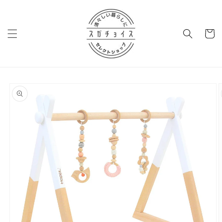
コンテ
ンツに
進む
カ
ー
ト
商品情
報にス
キップ